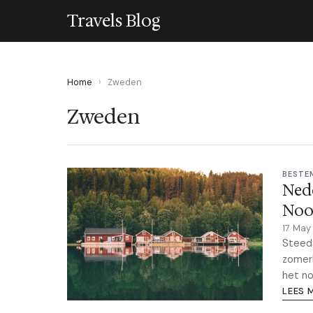
Travels Blog
Home
›
Zweden
Zweden
BESTE
Nede
Noo
17 May
Steed
zomerb
het no
LEES 