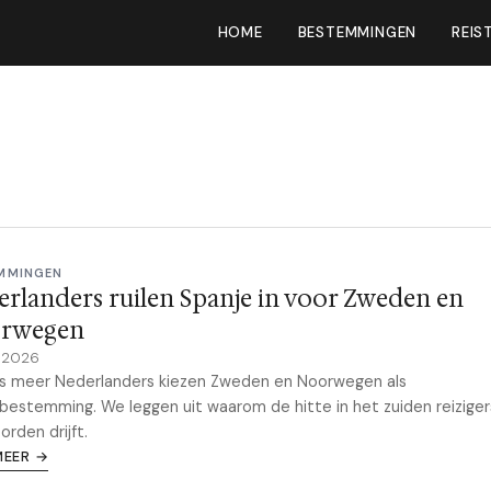
HOME
BESTEMMINGEN
REIS
MMINGEN
rlanders ruilen Spanje in voor Zweden en
rwegen
 2026
s meer Nederlanders kiezen Zweden en Noorwegen als
estemming. We leggen uit waarom de hitte in het zuiden reiziger
orden drijft.
MEER →