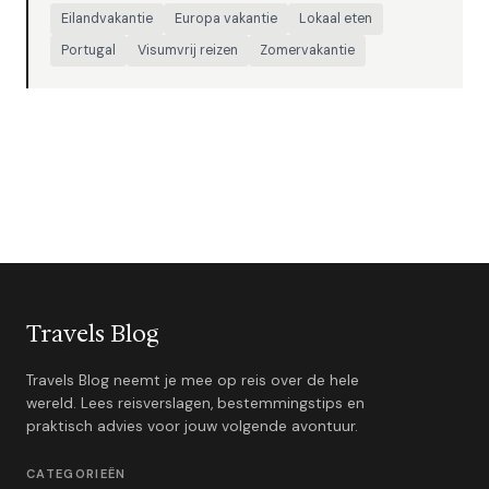
Eilandvakantie
Europa vakantie
Lokaal eten
Portugal
Visumvrij reizen
Zomervakantie
Travels Blog
Travels Blog neemt je mee op reis over de hele
wereld. Lees reisverslagen, bestemmingstips en
praktisch advies voor jouw volgende avontuur.
CATEGORIEËN