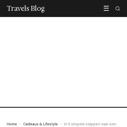
Travels Blog
☰
CADEAUS & LIFESTYLE
In 5 simpele stappen naar
een stijlvolle woning met
een donkere visgraat vloer
31 May 2024
·
3 min leestijd
Home
›
Cadeaus & Lifestyle
›
In 5 simpele stappen naar een