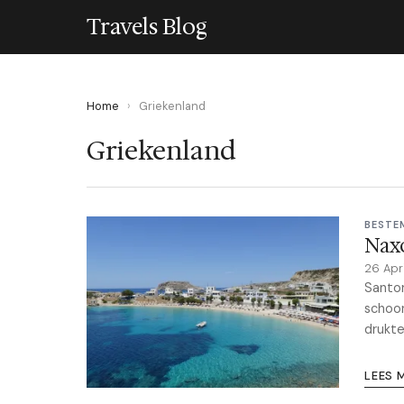
Travels Blog
Home
›
Griekenland
Griekenland
BESTE
Naxo
26 Apr
Santor
schoon
drukte
LEES 