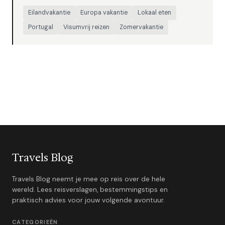
Eilandvakantie
Europa vakantie
Lokaal eten
Portugal
Visumvrij reizen
Zomervakantie
Travels Blog
Travels Blog neemt je mee op reis over de hele
wereld. Lees reisverslagen, bestemmingstips en
praktisch advies voor jouw volgende avontuur.
CATEGORIEËN