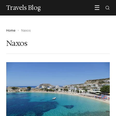
Travels Blog
☰
Home
›
Naxos
Naxos