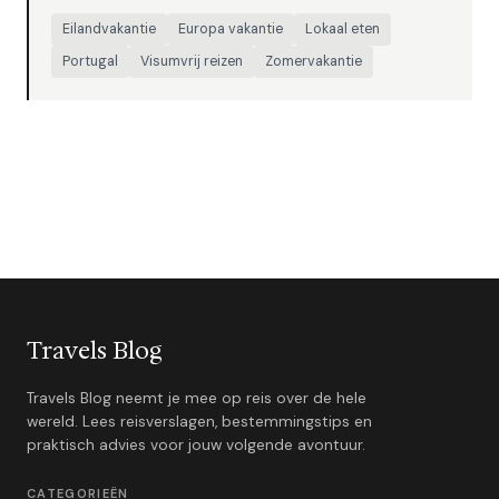
Eilandvakantie
Europa vakantie
Lokaal eten
Portugal
Visumvrij reizen
Zomervakantie
Travels Blog
Travels Blog neemt je mee op reis over de hele
wereld. Lees reisverslagen, bestemmingstips en
praktisch advies voor jouw volgende avontuur.
CATEGORIEËN