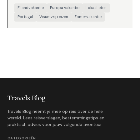
Eilandvakantie
Europa vakantie
Lokaal eten
Portugal
Visumvrij reizen
Zomervakantie
Travels Blog
Travels Blog neemt je mee op reis over de hele
wereld. Lees reisverslagen, bestemmingstips en
praktisch advies voor jouw volgende avontuur.
CATEGORIEËN