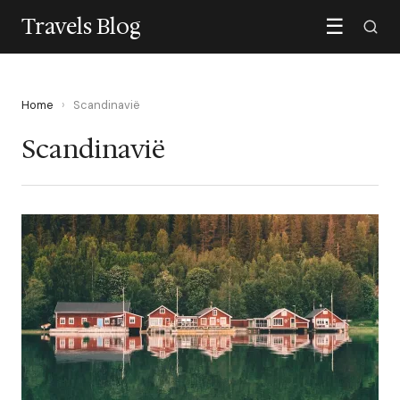
Travels Blog
☰
Home
›
Scandinavië
Scandinavië